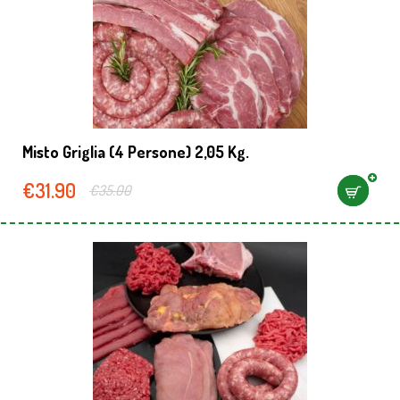
Misto Griglia (4 Persone) 2,05 Kg.
€
31.90
€
35.00