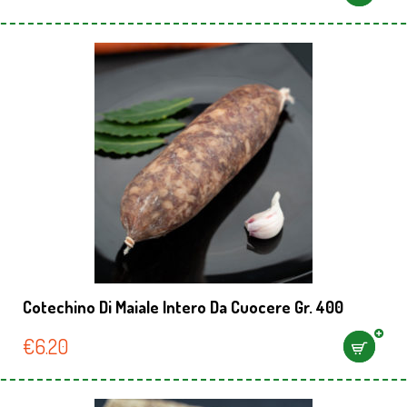
Cotechino Di Maiale Intero Da Cuocere Gr. 400
€
6.20