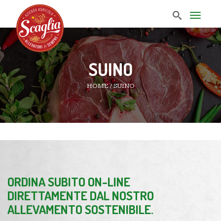
T
o
g
g
l
e
SUINO
n
a
HOME
/
SUINO
v
i
g
a
t
i
o
n
ORDINA SUBITO ON-LINE
DIRETTAMENTE DAL NOSTRO
ALLEVAMENTO SOSTENIBILE.