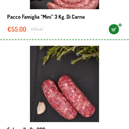
Pacco Famiglia “mini” 3 Kg. Di Carne
€
55.00
€
64.45