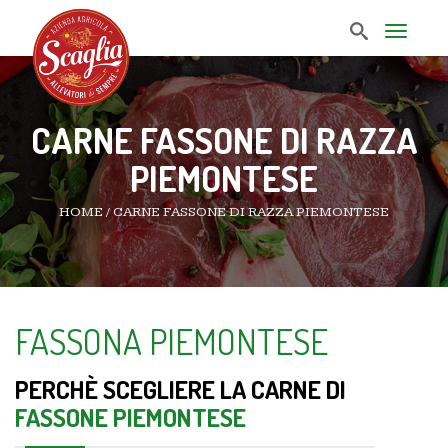
T
o
g
g
l
e
CARNE FASSONE DI RAZZA
n
a
PIEMONTESE
v
i
g
HOME
/
CARNE FASSONE DI RAZZA PIEMONTESE
a
t
i
o
n
FASSONA PIEMONTESE
PERCHÈ SCEGLIERE LA CARNE DI
FASSONE PIEMONTESE