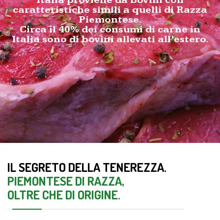
caratteristiche simili a quelli di Razza
Piemontese.
Circa il 40% dei consumi di carne in
Italia sono di bovini allevati all’estero.
IL SEGRETO DELLA TENEREZZA.
PIEMONTESE DI RAZZA,
OLTRE CHE DI ORIGINE.